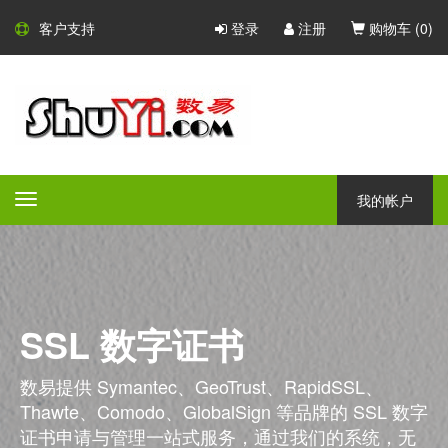
客户支持
登录
注册
购物车 (
0
)
我的帐户
Toggle
navigation
SSL 数字证书
数易提供 Symantec、GeoTrust、RapidSSL、
Thawte、Comodo、GlobalSign 等品牌的 SSL 数字
证书申请与管理一站式服务，通过我们的系统，无