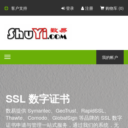
客户支持
登录
注册
购物车 (
0
)
我的帐户
Toggle
navigation
SSL 数字证书
数易提供 Symantec、GeoTrust、RapidSSL、
Thawte、Comodo、GlobalSign 等品牌的 SSL 数字
证书申请与管理一站式服务，通过我们的系统，无