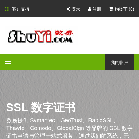
客户支持
登录
注册
购物车 (
0
)
我的帐户
Toggle
navigation
SSL 数字证书
数易提供 Symantec、GeoTrust、RapidSSL、
Thawte、Comodo、GlobalSign 等品牌的 SSL 数字
证书申请与管理一站式服务，通过我们的系统，无