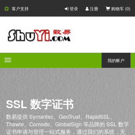
客户支持
登录
注册
购物车 (
0
)
我的帐户
Toggle
navigation
SSL 数字证书
数易提供 Symantec、GeoTrust、RapidSSL、
Thawte、Comodo、GlobalSign 等品牌的 SSL 数字
证书申请与管理一站式服务，通过我们的系统，无