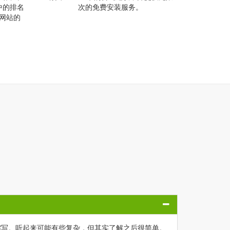
果中的排名
次的免费安装服务。
得网站的
Q
ayer) 的缩写。听起来可能有些复杂，但其实了解之后很简单。