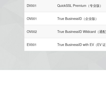
DV001
QuickSSL Premium（专业版）
OV001
True BusinessID（企业版）
OV002
True BusinessID Wildcard
EV001
True BusinessID with EV（EV