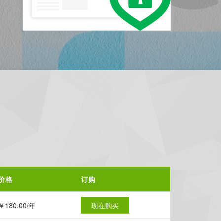
价格
订购
￥180.00/年
现在购买