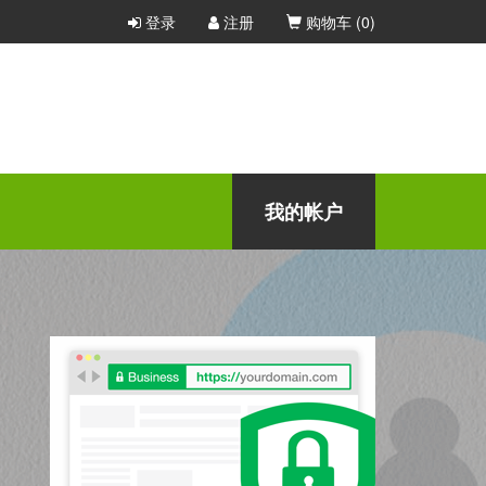
登录
注册
购物车 (
0
)
我的帐户